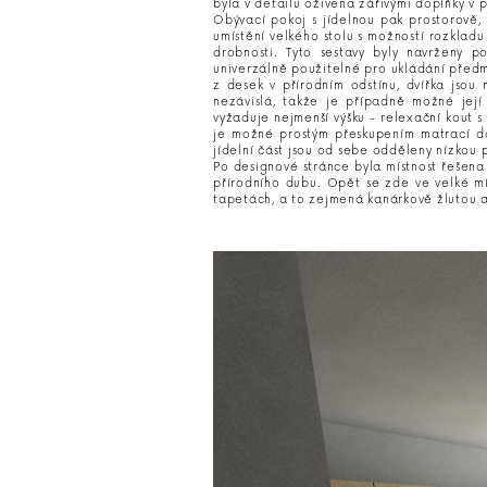
byla v detailu oživena zářivými doplňky v p
Obývací pokoj s jídelnou pak prostorově
umístění velkého stolu s možností rozkladu
drobnosti. Tyto sestavy byly navrženy p
univerzálně použitelné pro ukládání předmě
z desek v přírodním odstínu, dvířka jsou 
nezávislá, takže je případně možné její
vyžaduje nejmenší výšku - relexační kout 
je možné prostým přeskupením matrací dos
jídelní část jsou od sebe odděleny nízkou 
Po designové stránce byla místnost řešena
přírodního dubu. Opět se zde ve velké míř
tapetách, a to zejmená kanárkově žlutou a