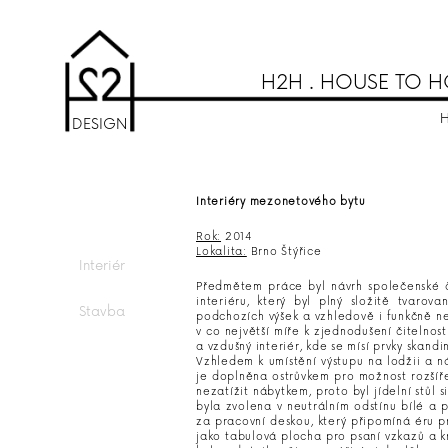
H2H . HOUSE TO H
DESIGN
Interiéry mezonetového bytu
Rok:
2014
Lokalita:
Brno Štýřice
Interiér
Předmětem práce byl návrh společenské čá
interiéru, který byl plný složitě tvarov
Stavba
podchozích výšek a vzhledově i funkčně nev
v co největší míře k zjednodušení čitelnost
a vzdušný interiér, kde se mísí prvky skan
Vzhledem k umístění výstupu na lodžii a ná
je doplněna ostrůvkem pro možnost rozšíře
nezatížit nábytkem, proto byl jídelní stůl
byla zvolena v neutrálním odstínu bílé a 
za pracovní deskou, který připomíná éru pr
jako tabulová plocha pro psaní vzkazů a k