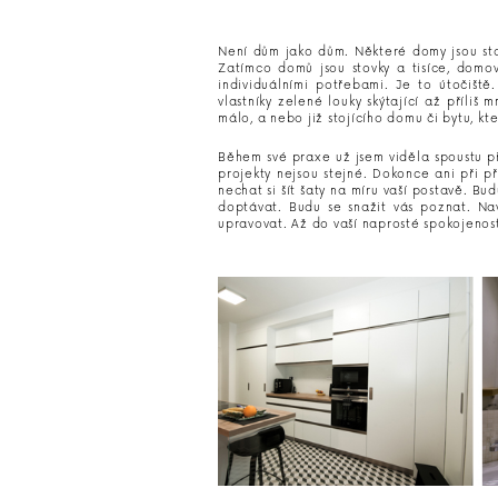
Není dům jako dům. Některé domy jsou stav
Zatímco domů jsou stovky a tisíce, domov
individuálními potřebami. Je to útočiš
vlastníky zelené louky skýtající až příl
málo, a nebo již stojícího domu či bytu, kt
Během své praxe už jsem viděla spoustu př
projekty nejsou stejné. Dokonce ani při p
nechat si šít šaty na míru vaší postavě. 
doptávat. Budu se snažit vás poznat. Na
upravovat. Až do vaší naprosté spokojenost